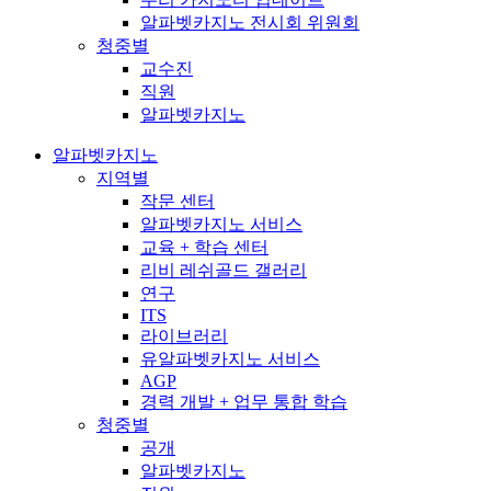
알파벳카지노 전시회 위원회
청중별
교수진
직원
알파벳카지노
알파벳카지노
지역별
작문 센터
알파벳카지노 서비스
교육 + 학습 센터
리비 레쉬골드 갤러리
연구
ITS
라이브러리
유알파벳카지노 서비스
AGP
경력 개발 + 업무 통합 학습
청중별
공개
알파벳카지노