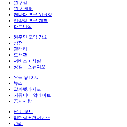
연구실
연구 센터
캐나다 연구 위원장
전략적 연구 계획
파트너십
원주민 모임 장소
상점
갤러리
도서관
서비스 + 시설
상점 + 스튜디오
오늘 @ ECU
뉴스
알파벳카지노
커뮤니티 업데이트
공지사항
ECU 정보
리더십 + 거버넌스
관리