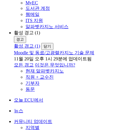
MyEC
도서관 계정
웹메일
ITS 지원
알파벳카지노 서비스
활성 경고 (1)
경고
활성 경고 (1)
닫기
Moodle 및 동료/고광렬카지노 기술 문제
11월 20일 오후 1시 29분에 업데이트됨
모든 경고
이것은 무엇입니까?
현재 알파벳카지노
직원 + 교수진
기부자
동문
오늘 ECU에서
뉴스
커뮤니티 업데이트
지역별