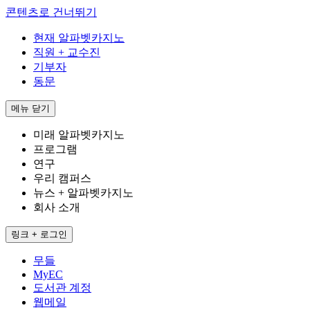
콘텐츠로 건너뛰기
현재 알파벳카지노
직원 + 교수진
기부자
동문
메뉴
닫기
미래 알파벳카지노
프로그램
연구
우리 캠퍼스
뉴스 + 알파벳카지노
회사 소개
링크 + 로그인
무들
MyEC
도서관 계정
웹메일