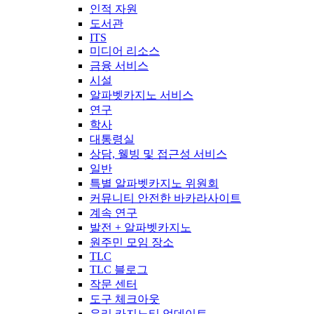
인적 자원
도서관
ITS
미디어 리소스
금융 서비스
시설
알파벳카지노 서비스
연구
학사
대통령실
상담, 웰빙 및 접근성 서비스
일반
특별 알파벳카지노 위원회
커뮤니티 안전한 바카라사이트
계속 연구
발전 + 알파벳카지노
원주민 모임 장소
TLC
TLC 블로그
작문 센터
도구 체크아웃
우리 카지노티 업데이트