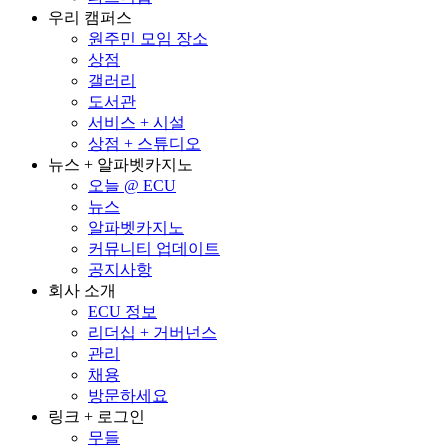
우리 캠퍼스
원주민 모임 장소
상점
갤러리
도서관
서비스 + 시설
상점 + 스튜디오
뉴스 + 알파벳카지노
오늘 @ ECU
뉴스
알파벳카지노
커뮤니티 업데이트
공지사항
회사 소개
ECU 정보
리더십 + 거버넌스
관리
채용
방문하세요
링크 + 로그인
무들