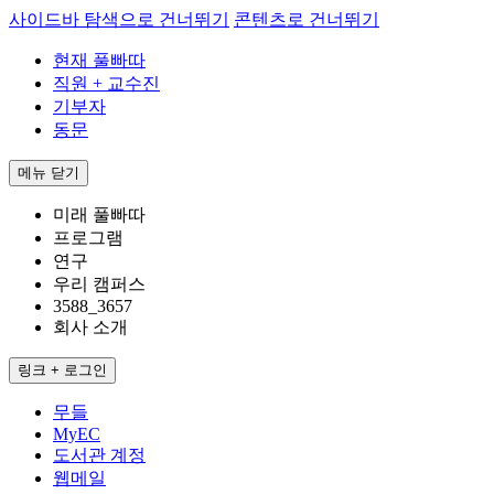
사이드바 탐색으로 건너뛰기
콘텐츠로 건너뛰기
현재 풀빠따
직원 + 교수진
기부자
동문
메뉴
닫기
미래 풀빠따
프로그램
연구
우리 캠퍼스
3588_3657
회사 소개
링크 + 로그인
무들
MyEC
도서관 계정
웹메일