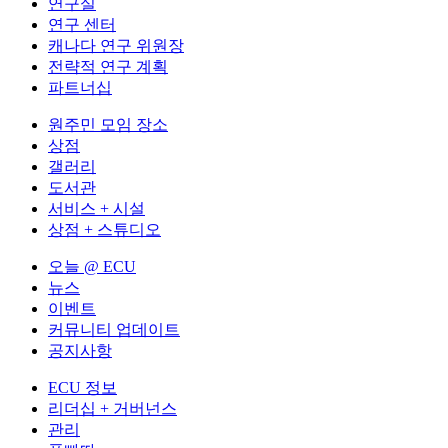
연구실
연구 센터
캐나다 연구 위원장
전략적 연구 계획
파트너십
원주민 모임 장소
상점
갤러리
도서관
서비스 + 시설
상점 + 스튜디오
오늘 @ ECU
뉴스
이벤트
커뮤니티 업데이트
공지사항
ECU 정보
리더십 + 거버넌스
관리