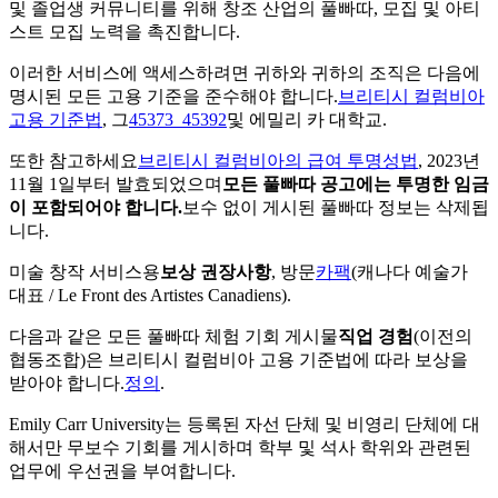
및 졸업생 커뮤니티를 위해 창조 산업의 풀빠따, 모집 및 아티
스트 모집 노력을 촉진합니다.
이러한 서비스에 액세스하려면 귀하와 귀하의 조직은 다음에
명시된 모든 고용 기준을 준수해야 합니다.
브리티시 컬럼비아
고용 기준법
, 그
45373_45392
및 에밀리 카 대학교.
또한 참고하세요
브리티시 컬럼비아의 급여 투명성법
, 2023년
11월 1일부터 발효되었으며
모든 풀빠따 공고에는 투명한 임금
이 포함되어야 합니다.
보수 없이 게시된 풀빠따 정보는 삭제됩
니다.
미술 창작 서비스용
보상 권장사항
, 방문
카팩
(캐나다 예술가
대표 / Le Front des Artistes Canadiens).
다음과 같은 모든 풀빠따 체험 기회 게시물
직업 경험
(이전의
협동조합)은 브리티시 컬럼비아 고용 기준법에 따라 보상을
받아야 합니다.
정의
.
Emily Carr University는 등록된 자선 단체 및 비영리 단체에 대
해서만 무보수 기회를 게시하며 학부 및 석사 학위와 관련된
업무에 우선권을 부여합니다.