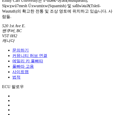
Emily Carr University는 xʷməθkʷəy̓əm(Musqueam),
Sḵwx̱wú7mesh Úxwumixw(Squamish) 및 səl̓ilw̓ətaʔɬ(Tsleil-
Waututh)의 확고한 전통 및 조상 영토에 위치하고 있습니다. 사
람들.
520 1st Ave E.
밴쿠버, BC
V5T 0H2
캐나다
문의하기
커뮤니티 허브 연결
에밀리 카 풀빠따
풀빠따 고용
사이트맵
법적
ECU 팔로우