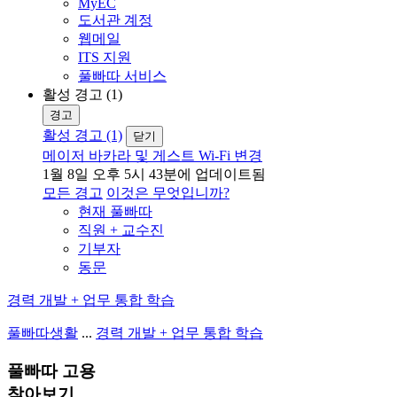
MyEC
도서관 계정
웹메일
ITS 지원
풀빠따 서비스
활성 경고 (1)
경고
활성 경고 (1)
닫기
메이저 바카라 및 게스트 Wi-Fi 변경
1월 8일 오후 5시 43분에 업데이트됨
모든 경고
이것은 무엇입니까?
현재 풀빠따
직원 + 교수진
기부자
동문
경력 개발 + 업무 통합 학습
풀빠따생활
...
경력 개발 + 업무 통합 학습
풀빠따 고용
찾아보기