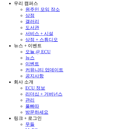
우리 캠퍼스
원주민 모임 장소
상점
갤러리
도서관
서비스 + 시설
상점 + 스튜디오
뉴스 + 이벤트
오늘 @ ECU
뉴스
이벤트
커뮤니티 업데이트
공지사항
회사 소개
ECU 정보
리더십 + 거버넌스
관리
풀빠따
방문하세요
링크 + 로그인
무들