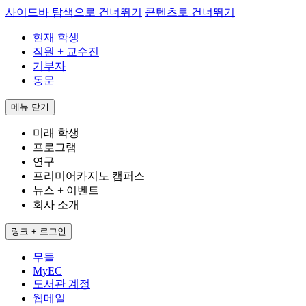
사이드바 탐색으로 건너뛰기
콘텐츠로 건너뛰기
현재 학생
직원 + 교수진
기부자
동문
메뉴
닫기
미래 학생
프로그램
연구
프리미어카지노 캠퍼스
뉴스 + 이벤트
회사 소개
링크 + 로그인
무들
MyEC
도서관 계정
웹메일