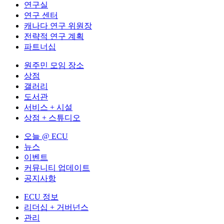
연구실
연구 센터
캐나다 연구 위원장
전략적 연구 계획
파트너십
원주민 모임 장소
상점
갤러리
도서관
서비스 + 시설
상점 + 스튜디오
오늘 @ ECU
뉴스
이벤트
커뮤니티 업데이트
공지사항
ECU 정보
리더십 + 거버넌스
관리