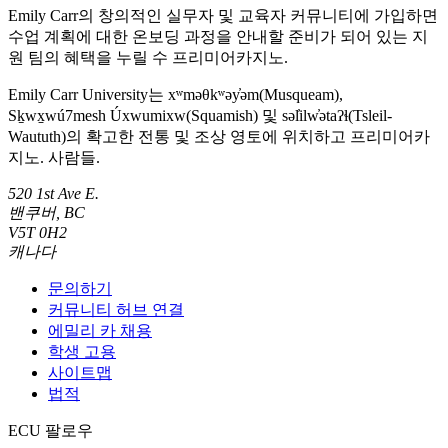
Emily Carr의 창의적인 실무자 및 교육자 커뮤니티에 가입하면
수업 계획에 대한 온보딩 과정을 안내할 준비가 되어 있는 지
원 팀의 혜택을 누릴 수 프리미어카지노.
Emily Carr University는 xʷməθkʷəy̓əm(Musqueam),
Sḵwx̱wú7mesh Úxwumixw(Squamish) 및 səl̓ilw̓ətaʔɬ(Tsleil-
Waututh)의 확고한 전통 및 조상 영토에 위치하고 프리미어카
지노. 사람들.
520 1st Ave E.
밴쿠버, BC
V5T 0H2
캐나다
문의하기
커뮤니티 허브 연결
에밀리 카 채용
학생 고용
사이트맵
법적
ECU 팔로우