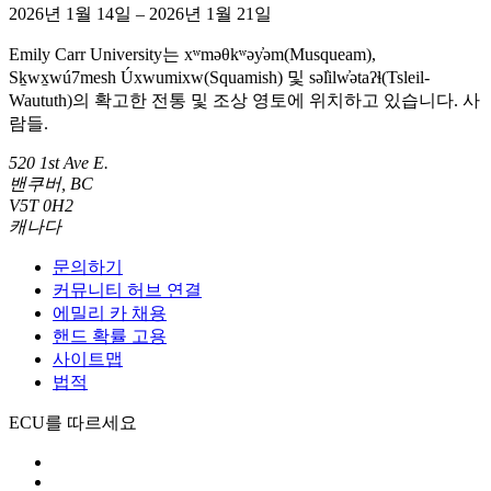
2026년 1월 14일 – 2026년 1월 21일
Emily Carr University는 xʷməθkʷəy̓əm(Musqueam),
Sḵwx̱wú7mesh Úxwumixw(Squamish) 및 səl̓ilw̓ətaʔɬ(Tsleil-
Waututh)의 확고한 전통 및 조상 영토에 위치하고 있습니다. 사
람들.
520 1st Ave E.
밴쿠버, BC
V5T 0H2
캐나다
문의하기
커뮤니티 허브 연결
에밀리 카 채용
핸드 확률 고용
사이트맵
법적
ECU를 따르세요