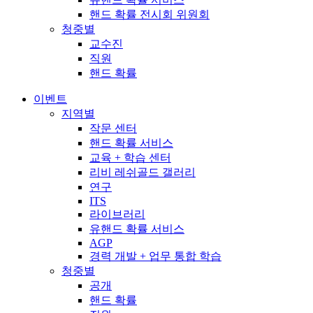
핸드 확률 전시회 위원회
청중별
교수진
직원
핸드 확률
이벤트
지역별
작문 센터
핸드 확률 서비스
교육 + 학습 센터
리비 레쉬골드 갤러리
연구
ITS
라이브러리
유핸드 확률 서비스
AGP
경력 개발 + 업무 통합 학습
청중별
공개
핸드 확률