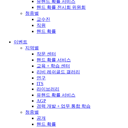
유핸드 확률 서비스
핸드 확률 전시회 위원회
청중별
교수진
직원
핸드 확률
이벤트
지역별
작문 센터
핸드 확률 서비스
교육 + 학습 센터
리비 레쉬골드 갤러리
연구
ITS
라이브러리
유핸드 확률 서비스
AGP
경력 개발 + 업무 통합 학습
청중별
공개
핸드 확률