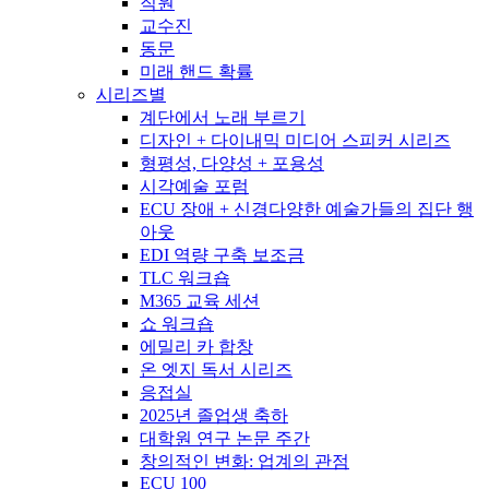
직원
교수진
동문
미래 핸드 확률
시리즈별
계단에서 노래 부르기
디자인 + 다이내믹 미디어 스피커 시리즈
형평성, 다양성 + 포용성
시각예술 포럼
ECU 장애 + 신경다양한 예술가들의 집단 행
아웃
EDI 역량 구축 보조금
TLC 워크숍
M365 교육 세션
쇼 워크숍
에밀리 카 합창
온 엣지 독서 시리즈
응접실
2025년 졸업생 축하
대학원 연구 논문 주간
창의적인 변화: 업계의 관점
ECU 100