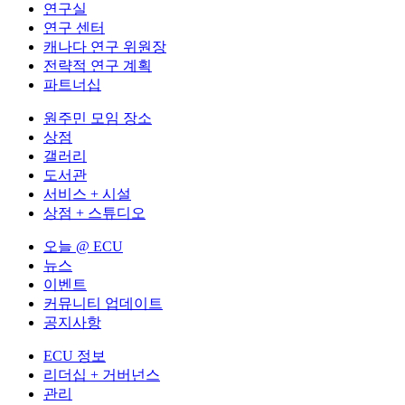
연구실
연구 센터
캐나다 연구 위원장
전략적 연구 계획
파트너십
원주민 모임 장소
상점
갤러리
도서관
서비스 + 시설
상점 + 스튜디오
오늘 @ ECU
뉴스
이벤트
커뮤니티 업데이트
공지사항
ECU 정보
리더십 + 거버넌스
관리