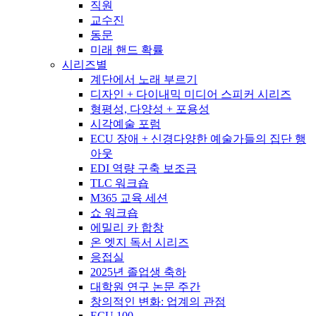
직원
교수진
동문
미래 핸드 확률
시리즈별
계단에서 노래 부르기
디자인 + 다이내믹 미디어 스피커 시리즈
형평성, 다양성 + 포용성
시각예술 포럼
ECU 장애 + 신경다양한 예술가들의 집단 행
아웃
EDI 역량 구축 보조금
TLC 워크숍
M365 교육 세션
쇼 워크숍
에밀리 카 합창
온 엣지 독서 시리즈
응접실
2025년 졸업생 축하
대학원 연구 논문 주간
창의적인 변화: 업계의 관점
ECU 100