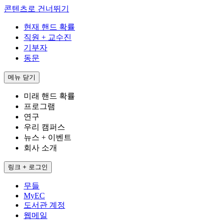
콘텐츠로 건너뛰기
현재 핸드 확률
직원 + 교수진
기부자
동문
메뉴
닫기
미래 핸드 확률
프로그램
연구
우리 캠퍼스
뉴스 + 이벤트
회사 소개
링크 + 로그인
무들
MyEC
도서관 계정
웹메일