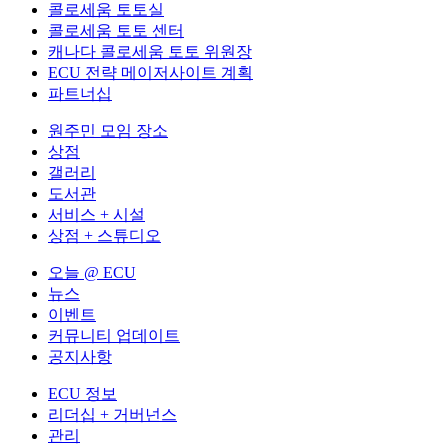
콜로세움 토토실
콜로세움 토토 센터
캐나다 콜로세움 토토 위원장
ECU 전략 메이저사이트 계획
파트너십
원주민 모임 장소
상점
갤러리
도서관
서비스 + 시설
상점 + 스튜디오
오늘 @ ECU
뉴스
이벤트
커뮤니티 업데이트
공지사항
ECU 정보
리더십 + 거버넌스
관리