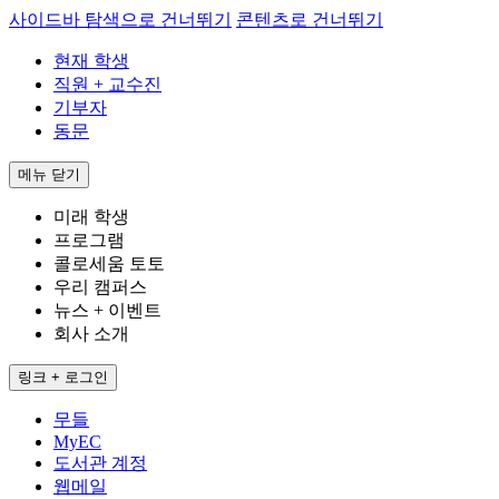
사이드바 탐색으로 건너뛰기
콘텐츠로 건너뛰기
현재 학생
직원 + 교수진
기부자
동문
메뉴
닫기
미래 학생
프로그램
콜로세움 토토
우리 캠퍼스
뉴스 + 이벤트
회사 소개
링크 + 로그인
무들
MyEC
도서관 계정
웹메일