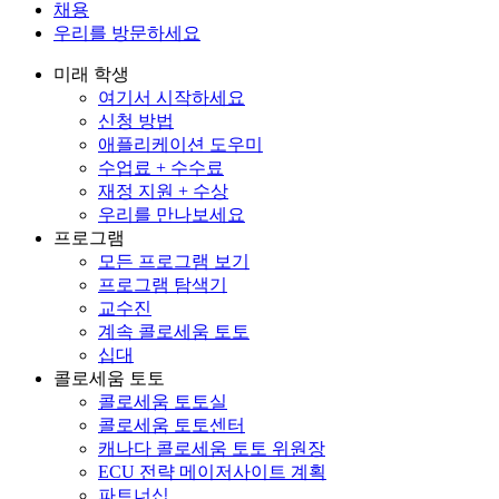
채용
우리를 방문하세요
미래 학생
여기서 시작하세요
신청 방법
애플리케이션 도우미
수업료 + 수수료
재정 지원 + 수상
우리를 만나보세요
프로그램
모든 프로그램 보기
프로그램 탐색기
교수진
계속 콜로세움 토토
십대
콜로세움 토토
콜로세움 토토실
콜로세움 토토센터
캐나다 콜로세움 토토 위원장
ECU 전략 메이저사이트 계획
파트너십