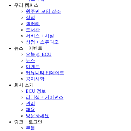
우리 캠퍼스
원주민 모임 장소
상점
갤러리
도서관
서비스 + 시설
상점 + 스튜디오
뉴스 + 이벤트
오늘 @ ECU
뉴스
이벤트
커뮤니티 업데이트
공지사항
회사 소개
ECU 정보
리더십 + 거버넌스
관리
채용
방문하세요
링크 + 로그인
무들